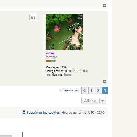
H
a
u
t
Sircée
Membre
Messages :
194
Enregistré le :
08.04.2013 13h39
Localisation :
Reims
H
a
1
2
3
23 messages
Précédente
u
t
Aller à
Supprimer les cookies
Heures au format
UTC+02:00