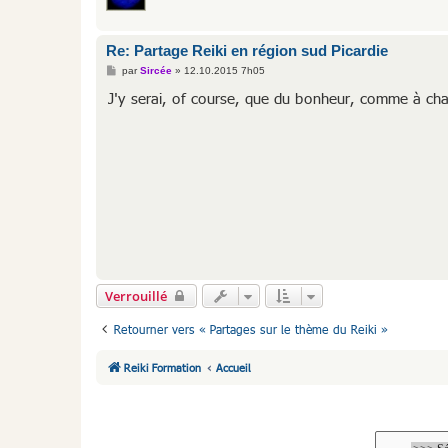
Re: Partage Reiki en région sud Picardie
M
par
Sircée
»
12.10.2015 7h05
e
s
J'y serai, of course, que du bonheur, comme à ch
s
a
g
e
Verrouillé
Retourner vers « Partages sur le thème du Reiki »
Reiki Formation
Accueil