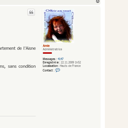
H
a
u
t
Annie
rtement de l'Aisne
Administratrice
Messages :
4147
Enregistré le :
22.11.2009 1h52
ns, sans condition
Localisation :
Hauts de France
C
Contact :
o
n
t
a
c
t
e
r
A
n
n
i
e