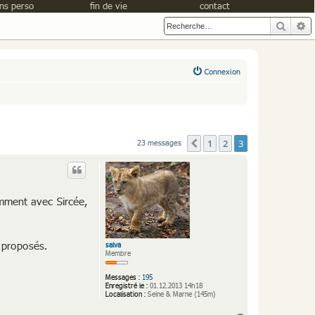
ns perso
fin de vie
contact
Reche
R
Connexion
1
2
3
23 messages
Précédente
amment avec Sircée,
 proposés.
salva
Membre
Messages :
195
Enregistré le :
01.12.2013 14h18
Localisation :
Seine & Marne (145m)