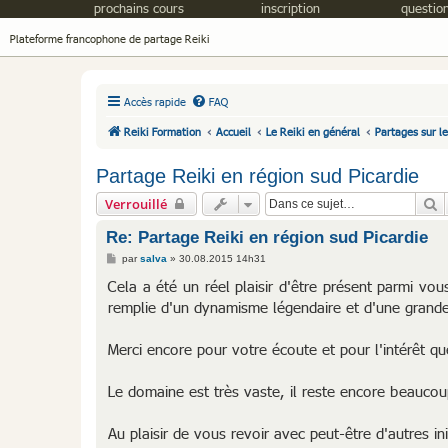
prochains cours
inscription
question
Plateforme francophone de partage Reiki
Accès rapide
FAQ
Reiki Formation
Accueil
Le Reiki en général
Partages sur l
Partage Reiki en région sud Picardie
R
Verrouillé
Re: Partage Reiki en région sud Picardie
M
par
salva
»
30.08.2015 14h31
e
s
Cela a été un réel plaisir d'être présent parmi vo
s
remplie d'un dynamisme légendaire et d'une grand
a
g
e
Merci encore pour votre écoute et pour l'intérêt 
Le domaine est très vaste, il reste encore beaucou
Au plaisir de vous revoir avec peut-être d'autres in