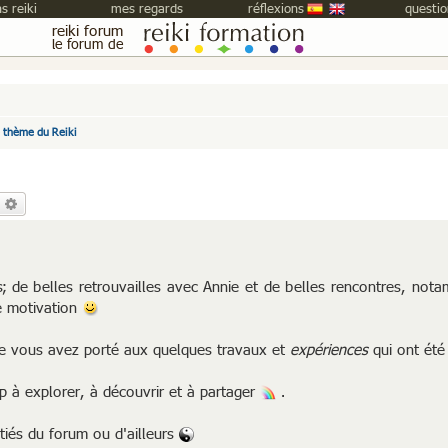
s reiki
mes regards
réflexions
questio
reiki forum
le forum de
e thème du Reiki
echercher
Recherche avancée
us; de belles retrouvailles avec Annie et de belles rencontres, not
e motivation
que vous avez porté aux quelques travaux et
expériences
qui ont été
p à explorer, à découvrir et à partager
.
itiés du forum ou d'ailleurs