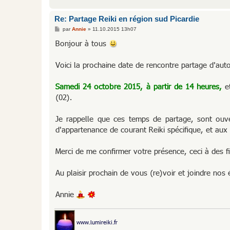
Re: Partage Reiki en région sud Picardie
M
par
Annie
»
11.10.2015 13h07
e
s
Bonjour à tous
s
a
g
Voici la prochaine date de rencontre partage d'a
e
Samedi 24 octobre 2015, à partir de 14 heures,
et
(02).
Je rappelle que ces temps de partage, sont ouver
d'appartenance de courant Reiki spécifique, et aux 
Merci de me confirmer votre présence, ceci à des 
Au plaisir prochain de vous (re)voir et joindre nos
Annie
www.lumireiki.fr