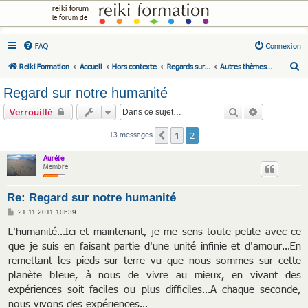
reiki forum
le forum de
FAQ
Connexion
R
Reiki Formation
Accueil
Hors contexte
Regards sur...
Autres thèmes...
e
Regard sur notre humanité
c
Rechercher
Recherche 
Verrouillé
h
e
1
2
13 messages
Précédente
r
Aurélie
c
Membre
h
Re: Regard sur notre humanité
e
M
21.11.2011 10h39
r
e
s
L'humanité...Ici et maintenant, je me sens toute petite avec ce
s
que je suis en faisant partie d'une unité infinie et d'amour...En
a
g
remettant les pieds sur terre vu que nous sommes sur cette
e
planète bleue, à nous de vivre au mieux, en vivant des
expériences soit faciles ou plus difficiles...A chaque seconde,
nous vivons des expériences...