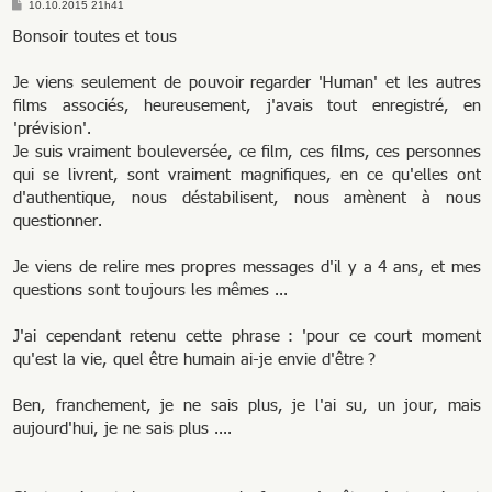
M
10.10.2015 21h41
e
s
Bonsoir toutes et tous
s
a
g
Je viens seulement de pouvoir regarder 'Human' et les autres
e
films associés, heureusement, j'avais tout enregistré, en
'prévision'.
Je suis vraiment bouleversée, ce film, ces films, ces personnes
qui se livrent, sont vraiment magnifiques, en ce qu'elles ont
d'authentique, nous déstabilisent, nous amènent à nous
questionner.
Je viens de relire mes propres messages d'il y a 4 ans, et mes
questions sont toujours les mêmes ...
J'ai cependant retenu cette phrase : 'pour ce court moment
qu'est la vie, quel être humain ai-je envie d'être ?
Ben, franchement, je ne sais plus, je l'ai su, un jour, mais
aujourd'hui, je ne sais plus ....