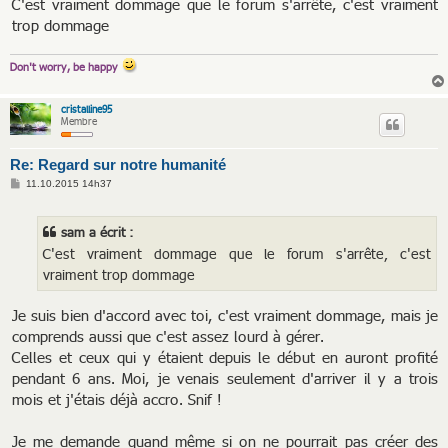
C'est vraiment dommage que le forum s'arrête, c'est vraiment
trop dommage
Don't worry, be happy
cristalline95
Membre
Re: Regard sur notre humanité
M
11.10.2015 14h37
e
s
s
sam a écrit :
a
g
C'est vraiment dommage que le forum s'arrête, c'est
e
vraiment trop dommage
Je suis bien d'accord avec toi, c'est vraiment dommage, mais je
comprends aussi que c'est assez lourd à gérer.
Celles et ceux qui y étaient depuis le début en auront profité
pendant 6 ans. Moi, je venais seulement d'arriver il y a trois
mois et j'étais déjà accro. Snif !
Je me demande quand même si on ne pourrait pas créer des