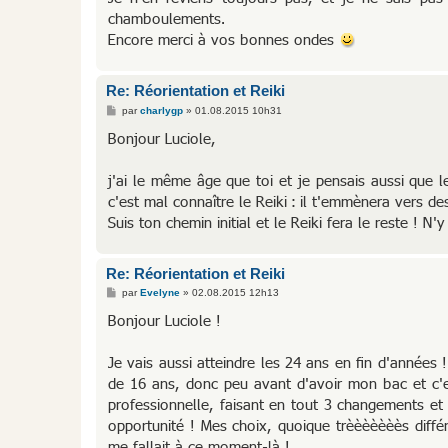
chamboulements.
Encore merci à vos bonnes ondes
Re: Réorientation et Reiki
M
par
charlygp
»
01.08.2015 10h31
e
s
Bonjour Luciole,
s
a
g
j'ai le même âge que toi et je pensais aussi que 
e
c'est mal connaître le Reiki : il t'emmènera vers de
Suis ton chemin initial et le Reiki fera le reste ! 
Re: Réorientation et Reiki
M
par
Evelyne
»
02.08.2015 12h13
e
s
Bonjour Luciole !
s
a
g
Je vais aussi atteindre les 24 ans en fin d'années !
e
de 16 ans, donc peu avant d'avoir mon bac et c'e
professionnelle, faisant en tout 3 changements e
opportunité ! Mes choix, quoique trèèèèèèès diffé
me fallait à ce moment-là !