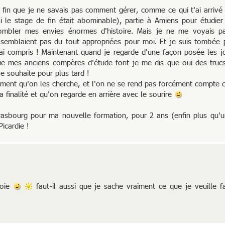
 fin que je ne savais pas comment gérer, comme ce qui t'ai arrivé :
 le stage de fin était abominable), partie à Amiens pour étudier 
combler mes envies énormes d'histoire. Mais je ne me voyais pas
e semblaient pas du tout appropriées pour moi. Et je suis tombée 
à j'ai compris ! Maintenant quand je regarde d'une façon posée les j
e mes anciens compères d'étude font je me dis que oui des trucs
e souhaite pour plus tard !
ent qu'on les cherche, et l'on ne se rend pas forcément compte d
 finalité et qu'on regarde en arrière avec le sourire
trasbourg pour ma nouvelle formation, pour 2 ans (enfin plus qu'u
icardie !
voie
faut-il aussi que je sache vraiment ce que je veuille f