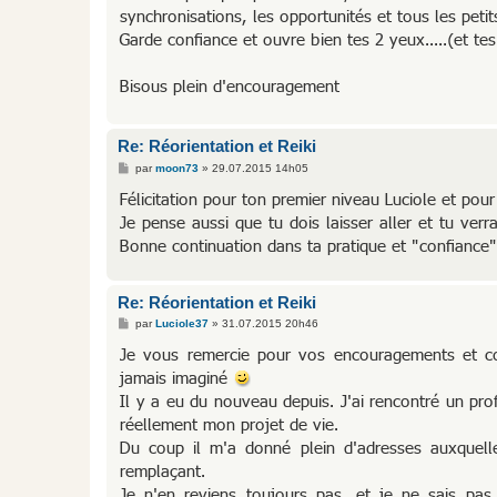
synchronisations, les opportunités et tous les peti
Garde confiance et ouvre bien tes 2 yeux.....(et te
Bisous plein d'encouragement
Re: Réorientation et Reiki
M
par
moon73
»
29.07.2015 14h05
e
s
Félicitation pour ton premier niveau Luciole et po
s
Je pense aussi que tu dois laisser aller et tu ver
a
g
Bonne continuation dans ta pratique et "confiance
e
Re: Réorientation et Reiki
M
par
Luciole37
»
31.07.2015 20h46
e
s
Je vous remercie pour vos encouragements et co
s
jamais imaginé
a
g
Il y a eu du nouveau depuis. J'ai rencontré un prof
e
réellement mon projet de vie.
Du coup il m'a donné plein d'adresses auxquell
remplaçant.
Je n'en reviens toujours pas, et je ne sais pa