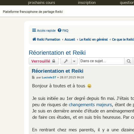
prochains cours
inscription
question
Plateforme francophone de partage Reiki
Accès rapide
FAQ
Reiki Formation
Accueil
Le Reiki en général
Ce que le Reik
Réorientation et Reiki
R
Verrouillé
Réorientation et Reiki
M
par
Luciole37
»
28.07.2015 9h16
e
s
Bonjour à toutes et à tous
s
a
g
Je suis initiée au 1er degré depuis fin mai. J'étais
e
peu de risques de
changements majeurs
, étant de 
Je suis en dernière année d'étude en aménagement d
de faire ces études, et en suis très heureuse. Par
En rentrant chez mes parents, il y a une dizaine