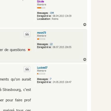
Sircée
Membre
Messages :
194
Enregistré le :
08.04.2013 13h39
Localisation :
Reims
H
a
u
moon73
t
Membre
Messages :
22
Enregistré le :
08.07.2015 20h55
ser de questions
H
a
u
Luciole37
t
Membre
ments qu'on aurait
Messages :
7
Enregistré le :
24.05.2015 10h47
à Strasbourg, c'est
er pour faire prof
, malgré tous ces