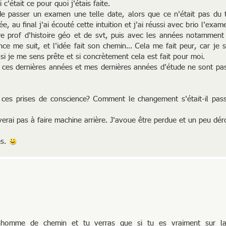
c'était ce pour quoi j'étais faite.
 de passer un examen une telle date, alors que ce n'était pas du 
 au final j'ai écouté cette intuition et j'ai réussi avec brio l'exa
ire prof d'histoire géo et de svt, puis avec les années notamment 
ce me suit, et l'idée fait son chemin... Cela me fait peur, car je 
 si je me sens prête et si concrètement cela est fait pour moi.
r, ces dernières années et mes dernières années d'étude ne sont pa
 ces prises de conscience? Comment le changement s'était-il pa
verai pas à faire machine arrière. J'avoue être perdue et un peu dér
es.
nhomme de chemin et tu verras que si tu es vraiment sur l