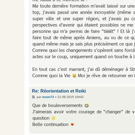
Ma toute dernière formation m'avait laissé sur une
top, j'avais passé une année incroyable (même si
super ville et une super région, et j'avais pu 
perspectives d'avenir qui étaient possibles ne m
personne qui m'a permis de faire "tiiiiiilt" ! Et l
faire tout de même après Amiens, au vu de ce qu
quand même mais je sais plus précisément ce que j
Comme quoi les changements s'opèrent sans forcém
actes sur le coup, uniquement quand on touche à la
En tout cas c'est marrant, j'ai dû déménager à S
Comme quoi la Vie
Moi je rêve de retourner en P
Re: Réorientation et Reiki
M
par
moon73
»
21.08.2015 10h02
e
s
Que de bouleversements
s
J'aimerais avoir votre courage de "changer" de 
a
g
question
e
Belle continuation