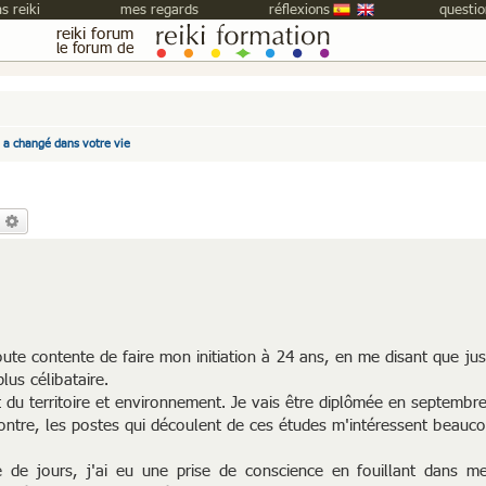
s reiki
mes regards
réflexions
questio
reiki forum
le forum de
i a changé dans votre vie
echercher
Recherche avancée
 toute contente de faire mon initiation à 24 ans, en me disant que jus
plus célibataire.
u territoire et environnement. Je vais être diplômée en septembre.
 contre, les postes qui découlent de ces études m'intéressent beauc
 de jours, j'ai eu une prise de conscience en fouillant dans me