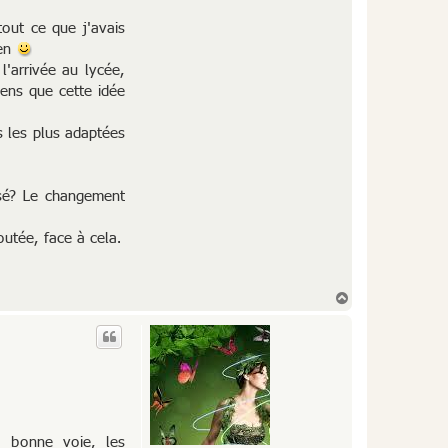
tout ce que j'avais
men
l'arrivée au lycée,
sens que cette idée
s les plus adaptées
ssé? Le changement
outée, face à cela.
H
a
u
t
a bonne voie, les