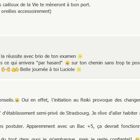
ts cailloux de la Vie te mèneront à bon port.
s oreilles accessoirement)
ur la réussite avec brio de ton examen
ras ce qui arrivera "par hasard"
sur ton chemin sans trop te po
"
Belle journée à toi Luciole
nseils.
Oui en effet, l'initiation au Reiki provoque des change
 d'établissement semi-privé de Strasbourg. Je rêve d'aller habiter 
es postuler. Apparemment avec un Bac +5, ça devrait fonctionn
s du tout dans quoi je m'embarque, mais je reste confiante!!