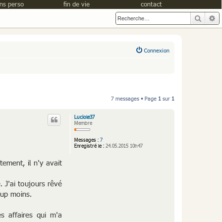
ns perso
fin de vie
contact
Reche
R
Connexion
7 messages • Page
1
sur
1
Luciole37
Membre
Messages :
7
Enregistré le :
24.05.2015 10h47
tement, il n'y avait
 J'ai toujours rêvé
oup moins.
s affaires qui m'a