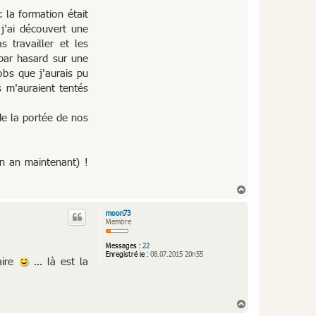
 la formation était
j'ai découvert une
 travailler et les
par hasard sur une
obs que j'aurais pu
 m'auraient tentés
e la portée de nos
n an maintenant) !
H
a
u
moon73
t
Membre
Messages :
22
Enregistré le :
08.07.2015 20h55
aire
... là est la
H
a