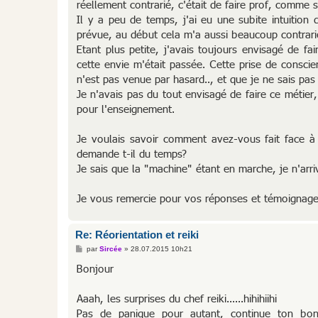
réellement contrarié, c'était de faire prof, comme si 
Il y a peu de temps, j'ai eu une subite intuition
prévue, au début cela m'a aussi beaucoup contrariée,
Etant plus petite, j'avais toujours envisagé de fa
cette envie m'était passée. Cette prise de conscien
n'est pas venue par hasard.., et que je ne sais pas
Je n'avais pas du tout envisagé de faire ce métie
pour l'enseignement.
Je voulais savoir comment avez-vous fait face à
demande t-il du temps?
Je sais que la "machine" étant en marche, je n'arri
Je vous remercie pour vos réponses et témoignag
Re: Réorientation et reiki
M
par
Sircée
»
28.07.2015 10h21
e
s
Bonjour
s
a
g
Aaah, les surprises du chef reiki......hihihiihi
e
Pas de panique pour autant, continue ton bo