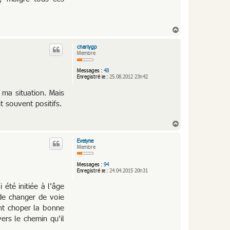
H
a
u
charlygp
t
Membre
Messages :
48
Enregistré le :
25.08.2012 23h42
 ma situation. Mais
t souvent positifs.
H
a
u
Evelyne
t
Membre
Messages :
94
Enregistré le :
24.04.2015 20h31
 été initiée à l'âge
de changer de voie
nt choper la bonne
ers le chemin qu'il