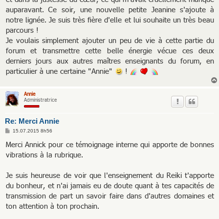
auparavant. Ce soir, une nouvelle petite Jeanine s'ajoute à
notre lignée. Je suis très fière d'elle et lui souhaite un très beau
parcours !
Je voulais simplement ajouter un peu de vie à cette partie du
forum et transmettre cette belle énergie vécue ces deux
derniers jours aux autres maîtres enseignants du forum, en
particulier à une certaine "Annie"
!
Annie
Administratrice
Re: Merci Annie
M
15.07.2015 8h56
e
s
Merci Annick pour ce témoignage interne qui apporte de bonnes
s
vibrations à la rubrique.
a
g
e
Je suis heureuse de voir que l'enseignement du Reiki t'apporte
du bonheur, et n'ai jamais eu de doute quant à tes capacités de
transmission de part un savoir faire dans d'autres domaines et
ton attention à ton prochain.