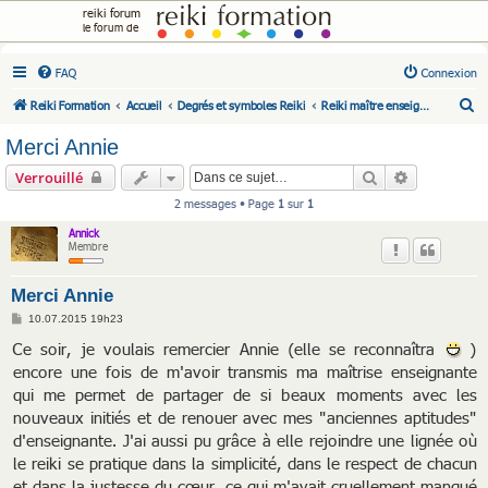
reiki forum
le forum de
FAQ
Connexion
R
Reiki Formation
Accueil
Degrés et symboles Reiki
Reiki maître enseignant(e)
e
Merci Annie
c
Rechercher
Recherche 
Verrouillé
h
2 messages • Page
1
sur
1
e
Annick
r
Membre
c
h
Merci Annie
e
M
10.07.2015 19h23
e
r
s
Ce soir, je voulais remercier Annie (elle se reconnaîtra
)
s
encore une fois de m'avoir transmis ma maîtrise enseignante
a
g
qui me permet de partager de si beaux moments avec les
e
nouveaux initiés et de renouer avec mes "anciennes aptitudes"
d'enseignante. J'ai aussi pu grâce à elle rejoindre une lignée où
le reiki se pratique dans la simplicité, dans le respect de chacun
et dans la justesse du cœur, ce qui m'avait cruellement manqué