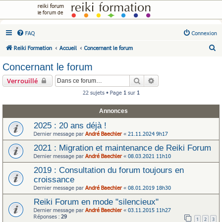
reiki forum
le forum de
FAQ
Connexion
R
Reiki Formation
Accueil
Concernant le forum
e
Concernant le forum
c
Rechercher
Recherche avancée
Verrouillé
h
22 sujets • Page
1
sur
1
e
r
Annonces
c
2025 : 20 ans déjà !
h
Dernier message par
André Baechler
«
21.11.2024 9h17
e
2021 : Migration et maintenance de Reiki Forum
r
Dernier message par
André Baechler
«
08.03.2021 11h10
2019 : Consultation du forum toujours en
croissance
Dernier message par
André Baechler
«
08.01.2019 18h30
Reiki Forum en mode "silencieux"
Dernier message par
André Baechler
«
03.11.2015 11h27
Réponses :
29
1
2
3