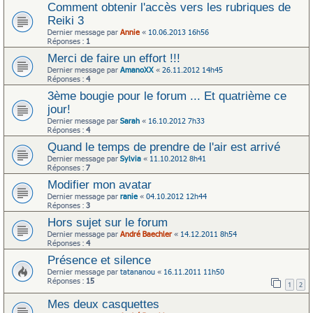
Comment obtenir l'accès vers les rubriques de
Reiki 3
Dernier message par
Annie
«
10.06.2013 16h56
Réponses :
1
Merci de faire un effort !!!
Dernier message par
AmanoXX
«
26.11.2012 14h45
Réponses :
4
3ème bougie pour le forum ... Et quatrième ce
jour!
Dernier message par
Sarah
«
16.10.2012 7h33
Réponses :
4
Quand le temps de prendre de l'air est arrivé
Dernier message par
Sylvia
«
11.10.2012 8h41
Réponses :
7
Modifier mon avatar
Dernier message par
ranie
«
04.10.2012 12h44
Réponses :
3
Hors sujet sur le forum
Dernier message par
André Baechler
«
14.12.2011 8h54
Réponses :
4
Présence et silence
Dernier message par
tatananou
«
16.11.2011 11h50
Réponses :
15
1
2
Mes deux casquettes