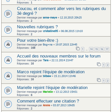
Réponses :
1
Coucou, et comment aller vers les rubriques du
3è degré ?
Dernier message par
anna-maye
«
12.10.2015 20h25
Réponses :
2
Nouvelles rubriques ?
Dernier message par
cristalline95
«
06.08.2015 11h10
Réponses :
2
Pour votre bien-être :)
Dernier message par
Bog+na
«
19.07.2015 22h45
Réponses :
168
1
14
15
16
17
…
Accueil des nouveaux membres sur le forum
Dernier message par
Tara
«
22.11.2014 21h47
Réponses :
16
1
2
Marco rejoint l'équipe de modération
Dernier message par
bilbaw
«
15.11.2014 11h46
Réponses :
16
1
2
Marielle rejoint l'équipe de modération
Dernier message par
Marielle
«
13.12.2013 15h51
Réponses :
6
Comment effectuer une citation ?
Dernier message par
Annie
«
03.07.2013 10h05
Réponses :
2