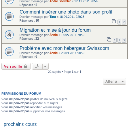
Dernier message par
André Baechler
«
12.11.2011 9h54
Réponses :
5
Comment insérer une photo dans son profil
Dernier message par
Tara
«
18.09.2011 22h23
Réponses :
10
1
2
Migration et mise à jour du forum
Dernier message par
Annie
«
18.05.2011 7h50
Réponses :
22
1
2
3
Problème avec mon hébergeur Swisscom
Dernier message par
Annie
«
28.04.2011 9h59
Réponses :
9
Verrouillé
22 sujets • Page
1
sur
1
Aller à
PERMISSIONS DU FORUM
Vous
ne pouvez pas
poster de nouveaux sujets
Vous
ne pouvez pas
répondre aux sujets
Vous
ne pouvez pas
modifier vos messages
Vous
ne pouvez pas
supprimer vos messages
prochains cours