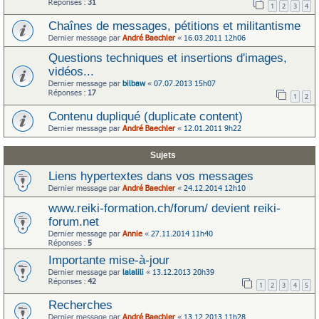
Réponses :
31
1
2
3
4
Chaînes de messages, pétitions et militantisme
Dernier message par
André Baechler
«
16.03.2011 12h06
Questions techniques et insertions d'images,
vidéos...
Dernier message par
bilbaw
«
07.07.2013 15h07
Réponses :
17
1
2
Contenu dupliqué (duplicate content)
Dernier message par
André Baechler
«
12.01.2011 9h22
Sujets
Liens hypertextes dans vos messages
Dernier message par
André Baechler
«
24.12.2014 12h10
www.reiki-formation.ch/forum/ devient reiki-
forum.net
Dernier message par
Annie
«
27.11.2014 11h40
Réponses :
5
Importante mise-à-jour
Dernier message par
lalalili
«
13.12.2013 20h39
Réponses :
42
1
2
3
4
5
Recherches
Dernier message par
André Baechler
«
13.12.2013 11h28