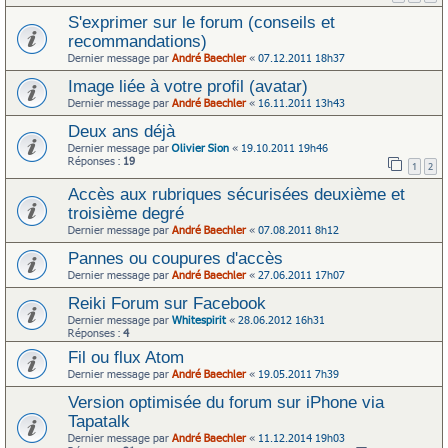
S'exprimer sur le forum (conseils et
recommandations)
Dernier message par
André Baechler
«
07.12.2011 18h37
Image liée à votre profil (avatar)
Dernier message par
André Baechler
«
16.11.2011 13h43
Deux ans déjà
Dernier message par
Olivier Sion
«
19.10.2011 19h46
Réponses :
19
1
2
Accès aux rubriques sécurisées deuxième et
troisième degré
Dernier message par
André Baechler
«
07.08.2011 8h12
Pannes ou coupures d'accès
Dernier message par
André Baechler
«
27.06.2011 17h07
Reiki Forum sur Facebook
Dernier message par
Whitespirit
«
28.06.2012 16h31
Réponses :
4
Fil ou flux Atom
Dernier message par
André Baechler
«
19.05.2011 7h39
Version optimisée du forum sur iPhone via
Tapatalk
Dernier message par
André Baechler
«
11.12.2014 19h03