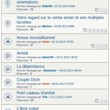
orientations
Dernier message par
Stéph60
«
07.05.2012 9h58
Réponses :
16
1
2
Votre regard sur le verbe aimer et ses multiples
facettes
Dernier message par
Martine
«
04.05.2012 9h08
Réponses :
49
1
2
3
4
5
Amour inconditionnel
Dernier message par
Annie
«
01.10.2015 17h30
Réponses :
27
1
2
3
Amitié
Dernier message par
jeanmi45
«
19.01.2015 19h32
Réponses :
4
La dépendance
Dernier message par
-Alexandra-
«
06.03.2014 16h34
Réponses :
6
Couple Divin
Dernier message par
Annie
«
28.01.2013 17h29
Réponses :
7
Petit cadeau d'amitié
Dernier message par
Tina
«
13.12.2012 11h54
Réponses :
19
1
2
L'âme soeur