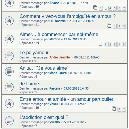
Dernier message par
Aiyana
«
29.09.2012 14h29
Réponses :
69
1
4
5
6
7
…
Comment vivez-vous l'ambiguïté en amour ?
Dernier message par
Lili-Noémie
«
23.03.2012 14h09
Réponses :
21
1
2
3
Aimer... à commencer par soi-même
Dernier message par
Martine
«
13.02.2012 9h11
Réponses :
44
1
2
3
4
5
Le polyamour
Dernier message par
André Baechler
«
06.08.2011 10h46
Réponses :
8
Anita... "Je vous aime"
Dernier message par
Marie-Laure
«
09.07.2011 8h10
Réponses :
9
Je t'aime
Dernier message par
Pascale
«
09.03.2011 14h33
Réponses :
9
Entre amour et amitié - un amour particulier
Dernier message par
Valou
«
05.03.2011 12h12
Réponses :
19
1
2
L'addiction c'est quoi ?
Dernier message par
yves86
«
27.03.2010 2h42
Réponses :
7