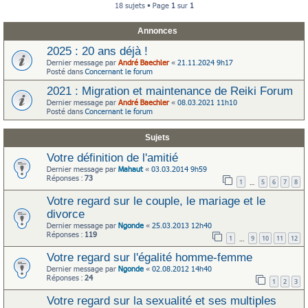
18 sujets • Page
1
sur
1
Annonces
2025 : 20 ans déjà !
Dernier message par
André Baechler
«
21.11.2024 9h17
Posté dans
Concernant le forum
2021 : Migration et maintenance de Reiki Forum
Dernier message par
André Baechler
«
08.03.2021 11h10
Posté dans
Concernant le forum
Sujets
Votre définition de l'amitié
Dernier message par
Mahaut
«
03.03.2014 9h59
Réponses :
73
1
5
6
7
8
…
Votre regard sur le couple, le mariage et le
divorce
Dernier message par
Ngonde
«
25.03.2013 12h40
Réponses :
119
1
9
10
11
12
…
Votre regard sur l'égalité homme-femme
Dernier message par
Ngonde
«
02.08.2012 14h40
Réponses :
24
1
2
3
Votre regard sur la sexualité et ses multiples