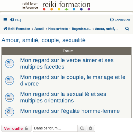
reiki forum
le forum de
FAQ
Connexion
R
Reiki Formation
Accueil
Hors contexte
Regards sur...
Amour, amitié, couple, sexualité
e
Amour, amitié, couple, sexualité
c
h
Forum
e
Mon regard sur le verbe aimer et ses
r
multiples facettes
c
Mon regard sur le couple, le mariage et le
h
divorce
e
r
Mon regard sur la sexualité et ses
multiples orientations
Mon regard sur l'égalité homme-femme
Rechercher
Recherche avancée
Verrouillé