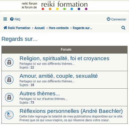
reiki forum
le forum de
FAQ
Connexion
R
Reiki Formation
Accueil
Hors contexte
Regards sur...
e
Regards sur...
c
h
Forum
e
Religion, spiritualité, foi et croyances
r
Partagez ici sur ces différents thèmes...
Sujets :
22
c
Amour, amitié, couple, sexualité
h
Partagez ici sur ces différents thèmes...
e
Sujets :
18
r
Autres thèmes...
Partagez ici sur d'autres thèmes...
Sujets :
73
Réflexions personnelles (André Baechler)
Cette liste regroupe la totalité de mes publications disponibles sur le site.
Prenez que ce qui vous inspire, ce qui résonne dans votre coeur.