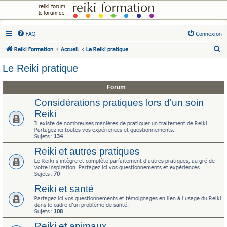
reiki forum
le forum de
FAQ
Connexion
R
Reiki Formation
Accueil
Le Reiki pratique
e
Le Reiki pratique
c
h
Forum
e
Considérations pratiques lors d'un soin
r
Reiki
c
Il existe de nombreuses manières de pratiquer un traitement de Reiki.
Partagez ici toutes vos expériences et questionnements.
h
Sujets :
134
e
Reiki et autres pratiques
r
Le Reiki s'intègre et complète parfaitement d'autres pratiques, au gré de
votre inspiration. Partagez ici vos questionnements et expériences.
Sujets :
70
Reiki et santé
Partagez ici vos questionnements et témoignages en lien à l'usage du Reiki
dans le cadre d'un problème de santé.
Sujets :
108
Reiki et animaux