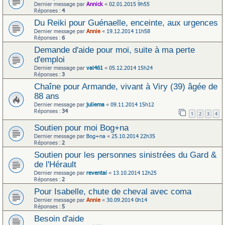
Dernier message par
Annick
«
02.01.2015 9h55
Réponses :
4
Du Reiki pour Guénaelle, enceinte, aux urgences
Dernier message par
Annie
«
19.12.2014 11h58
Réponses :
6
Demande d'aide pour moi, suite à ma perte
d'emploi
Dernier message par
val461
«
05.12.2014 15h24
Réponses :
3
Chaîne pour Armande, vivant à Viry (39) âgée de
88 ans
Dernier message par
juliema
«
09.11.2014 15h12
Réponses :
34
1
2
3
4
Soutien pour moi Bog+na
Dernier message par
Bog+na
«
25.10.2014 22h35
Réponses :
2
Soutien pour les personnes sinistrées du Gard &
de l'Hérault
Dernier message par
reventai
«
13.10.2014 12h25
Réponses :
2
Pour Isabelle, chute de cheval avec coma
Dernier message par
Annie
«
30.09.2014 0h14
Réponses :
5
Besoin d'aide