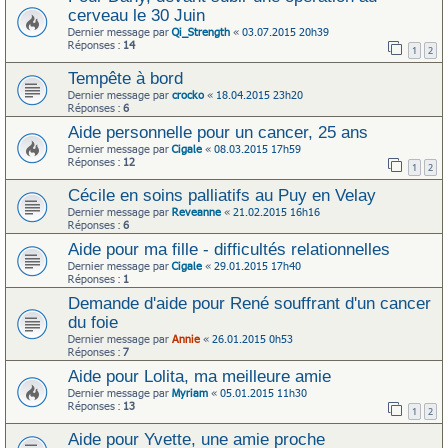
cerveau le 30 Juin
Dernier message par
Qi_Strength
«
03.07.2015 20h39
Réponses :
14
1
2
Tempête à bord
Dernier message par
crocko
«
18.04.2015 23h20
Réponses :
6
Aide personnelle pour un cancer, 25 ans
Dernier message par
Cigale
«
08.03.2015 17h59
Réponses :
12
1
2
Cécile en soins palliatifs au Puy en Velay
Dernier message par
Reveanne
«
21.02.2015 16h16
Réponses :
6
Aide pour ma fille - difficultés relationnelles
Dernier message par
Cigale
«
29.01.2015 17h40
Réponses :
1
Demande d'aide pour René souffrant d'un cancer
du foie
Dernier message par
Annie
«
26.01.2015 0h53
Réponses :
7
Aide pour Lolita, ma meilleure amie
Dernier message par
Myriam
«
05.01.2015 11h30
Réponses :
13
1
2
Aide pour Yvette, une amie proche