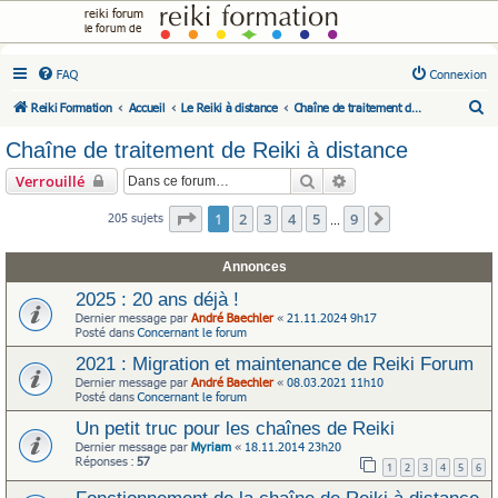
reiki forum
le forum de
FAQ
Connexion
R
Reiki Formation
Accueil
Le Reiki à distance
Chaîne de traitement de Reiki à distance
e
Chaîne de traitement de Reiki à distance
c
Rechercher
Recherche avancée
Verrouillé
h
e
Page
1
sur
9
1
2
3
4
5
9
205 sujets
Suivante
…
r
Annonces
c
h
2025 : 20 ans déjà !
Dernier message par
André Baechler
«
21.11.2024 9h17
e
Posté dans
Concernant le forum
r
2021 : Migration et maintenance de Reiki Forum
Dernier message par
André Baechler
«
08.03.2021 11h10
Posté dans
Concernant le forum
Un petit truc pour les chaînes de Reiki
Dernier message par
Myriam
«
18.11.2014 23h20
Réponses :
57
1
2
3
4
5
6