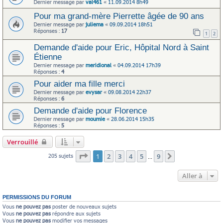
Dernier message par
val461
«
11.09.2014 8h49
Pour ma grand-mère Pierrette âgée de 90 ans
Dernier message par
juliema
«
09.09.2014 18h51
Réponses :
17
1
2
Demande d'aide pour Eric, Hôpital Nord à Saint
Étienne
Dernier message par
meridional
«
04.09.2014 17h39
Réponses :
4
Pour aider ma fille merci
Dernier message par
evysar
«
09.08.2014 22h37
Réponses :
6
Demande d'aide pour Florence
Dernier message par
moumie
«
28.06.2014 15h35
Réponses :
5
Verrouillé
Page
1
sur
9
1
2
3
4
5
9
205 sujets
Suivante
…
Aller à
PERMISSIONS DU FORUM
Vous
ne pouvez pas
poster de nouveaux sujets
Vous
ne pouvez pas
répondre aux sujets
Vous
ne pouvez pas
modifier vos messages