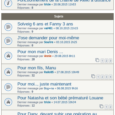
Fonctionnement de la chaîne de Reiki à distance
Dernier message par
tricie
«
20.06.2015 11h53
Réponses :
8
Sujets
Solveig 6 ans et Fanny 3 ans
Dernier message par
val461
«
08.10.2015 21h15
Réponses :
9
J'ose demander pour moi-même
Dernier message par
Sourire
«
03.10.2015 2h25
Réponses :
8
Pour mon mari Denis ...
Dernier message par
Annie
«
29.08.2015 8h11
Réponses :
28
1
2
3
Pour mon fils, Manu
Dernier message par
Reiki85
«
27.08.2015 10h49
Réponses :
32
1
2
3
4
Pour moi.., juste maintenant
Dernier message par
Bog+na
«
06.08.2015 9h16
Réponses :
9
Pour Natasha et son bébé prématuré Louane
Dernier message par
tricie
«
14.07.2015 10h34
Réponses :
12
1
2
Pour Dany, devant subir une opération au