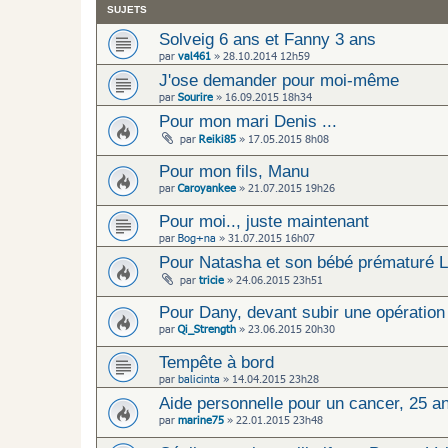
SUJETS
Solveig 6 ans et Fanny 3 ans
par
val461
»
28.10.2014 12h59
J'ose demander pour moi-même
par
Sourire
»
16.09.2015 18h34
Pour mon mari Denis ...
par
Reiki85
»
17.05.2015 8h08
Pour mon fils, Manu
par
Caroyankee
»
21.07.2015 19h26
Pour moi.., juste maintenant
par
Bog+na
»
31.07.2015 16h07
Pour Natasha et son bébé prématuré 
par
tricie
»
24.06.2015 23h51
Pour Dany, devant subir une opération
par
Qi_Strength
»
23.06.2015 20h30
Tempête à bord
par
balicinta
»
14.04.2015 23h28
Aide personnelle pour un cancer, 25 a
par
marine75
»
22.01.2015 23h48