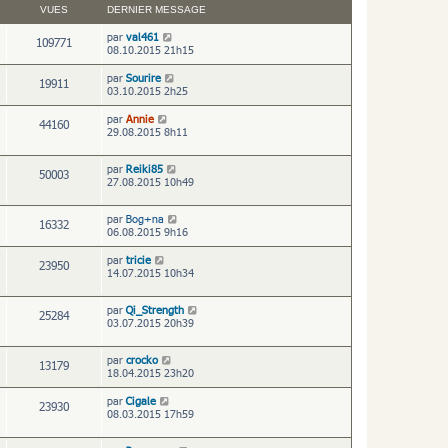
VUES
DERNIER MESSAGE
par
val461
109771
08.10.2015 21h15
par
Sourire
19911
03.10.2015 2h25
par
Annie
44160
29.08.2015 8h11
par
Reiki85
50003
27.08.2015 10h49
par
Bog+na
16332
06.08.2015 9h16
par
tricie
23950
14.07.2015 10h34
par
Qi_Strength
25284
03.07.2015 20h39
par
crocko
13179
18.04.2015 23h20
par
Cigale
23930
08.03.2015 17h59