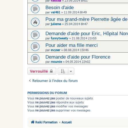
par
Reikisa
»
23.09.2014 8h01
Besoin d'aide
par
val461
»
11.09.2014 8h49
Pour ma grand-mère Pierrette âgée de
par
juliema
»
25.04.2014 8h47
Demande d'aide pour Eric, Hôpital Nor
par
funnytweety
»
21.08.2014 21h55
Pour aider ma fille merci
par
evysar
»
08.08.2014 15h46
Demande d'aide pour Florence
par
moumie
»
04.05.2014 22h02
Verrouillé
Retourner à l’index du forum
PERMISSIONS DU FORUM
Vous
ne pouvez pas
poster de nouveaux sujets
Vous
ne pouvez pas
répondre aux sujets
Vous
ne pouvez pas
modifier vos messages
Vous
ne pouvez pas
supprimer vos messages
Reiki Formation
Accueil