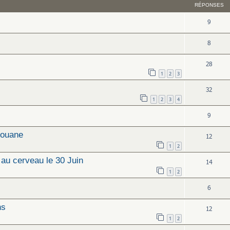
RÉPONSES
9
8
28
1
2
3
32
1
2
3
4
9
Louane
12
1
2
 au cerveau le 30 Juin
14
1
2
6
ns
12
1
2