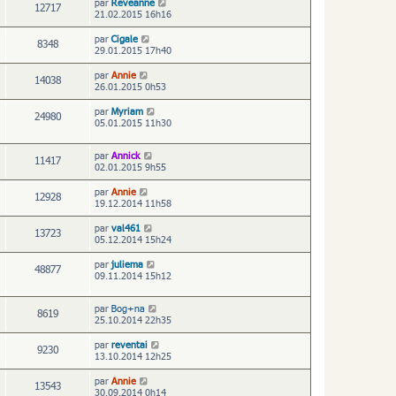
par
Reveanne
12717
21.02.2015 16h16
par
Cigale
8348
29.01.2015 17h40
par
Annie
14038
26.01.2015 0h53
par
Myriam
24980
05.01.2015 11h30
par
Annick
11417
02.01.2015 9h55
par
Annie
12928
19.12.2014 11h58
par
val461
13723
05.12.2014 15h24
par
juliema
48877
09.11.2014 15h12
par
Bog+na
8619
25.10.2014 22h35
par
reventai
9230
13.10.2014 12h25
par
Annie
13543
30.09.2014 0h14