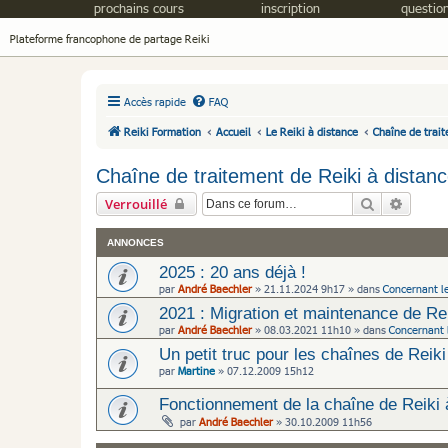
prochains cours
inscription
question
Plateforme francophone de partage Reiki
Accès rapide
FAQ
Reiki Formation
Accueil
Le Reiki à distance
Chaîne de trait
Chaîne de traitement de Reiki à distan
Rechercher
Recher
Verrouillé
ANNONCES
2025 : 20 ans déjà !
par
André Baechler
»
21.11.2024 9h17
» dans
Concernant l
2021 : Migration et maintenance de Re
par
André Baechler
»
08.03.2021 11h10
» dans
Concernant 
Un petit truc pour les chaînes de Reiki
par
Martine
»
07.12.2009 15h12
Fonctionnement de la chaîne de Reiki 
par
André Baechler
»
30.10.2009 11h56