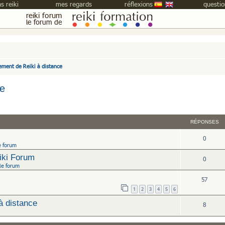
s reiki
mes regards
réflexions
questio
reiki forum
le forum de
ement de Reiki à distance
ce
che avancée
RÉPONSES
0
e forum
iki Forum
0
le forum
57
1
2
3
4
5
6
à distance
8