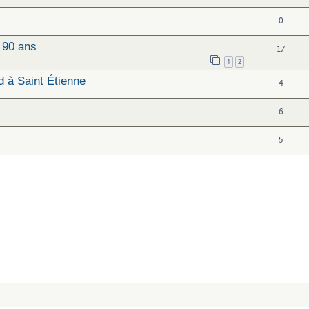
0
 90 ans
17
1
2
d à Saint Étienne
4
6
5