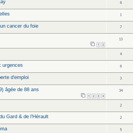
lay
6
elles
1
un cancer du foie
7
13
1
2
4
x urgences
6
erte d'emploi
3
9) âgée de 88 ans
34
1
2
3
4
2
du Gard & de l'Hérault
2
coma
5