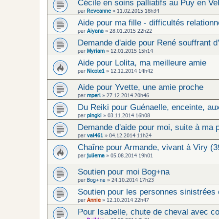
Cécile en soins palliatifs au Puy en Ve
par
Reveanne
»
11.02.2015 18h34
Aide pour ma fille - difficultés relationn
par
Aiyana
»
28.01.2015 22h22
Demande d'aide pour René souffrant d'
par
Myriam
»
12.01.2015 15h14
Aide pour Lolita, ma meilleure amie
par
Nicole1
»
12.12.2014 14h42
Aide pour Yvette, une amie proche
par
mperl
»
27.12.2014 20h46
Du Reiki pour Guénaelle, enceinte, au
par
pingki
»
03.11.2014 16h08
Demande d'aide pour moi, suite à ma p
par
val461
»
04.12.2014 11h24
Chaîne pour Armande, vivant à Viry (3
par
juliema
»
05.08.2014 19h01
Soutien pour moi Bog+na
par
Bog+na
»
24.10.2014 17h23
Soutien pour les personnes sinistrées 
par
Annie
»
12.10.2014 22h47
Pour Isabelle, chute de cheval avec 