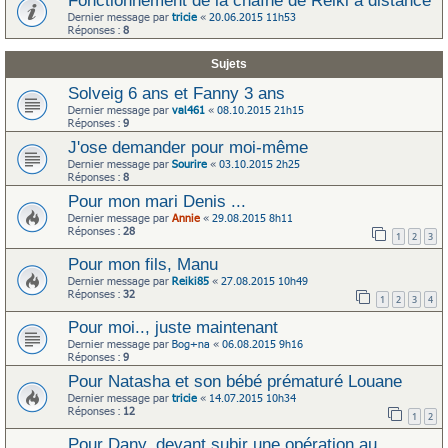
Fonctionnement de la chaîne de Reiki à distance
Dernier message par
tricie
«
20.06.2015 11h53
Réponses :
8
Sujets
Solveig 6 ans et Fanny 3 ans
Dernier message par
val461
«
08.10.2015 21h15
Réponses :
9
J'ose demander pour moi-même
Dernier message par
Sourire
«
03.10.2015 2h25
Réponses :
8
Pour mon mari Denis ...
Dernier message par
Annie
«
29.08.2015 8h11
Réponses :
28
1
2
3
Pour mon fils, Manu
Dernier message par
Reiki85
«
27.08.2015 10h49
Réponses :
32
1
2
3
4
Pour moi.., juste maintenant
Dernier message par
Bog+na
«
06.08.2015 9h16
Réponses :
9
Pour Natasha et son bébé prématuré Louane
Dernier message par
tricie
«
14.07.2015 10h34
Réponses :
12
1
2
Pour Dany, devant subir une opération au