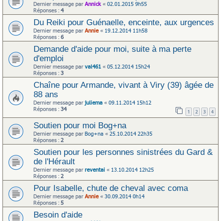
Dernier message par
Annick
«
02.01.2015 9h55
Réponses :
4
Du Reiki pour Guénaelle, enceinte, aux urgences
Dernier message par
Annie
«
19.12.2014 11h58
Réponses :
6
Demande d'aide pour moi, suite à ma perte
d'emploi
Dernier message par
val461
«
05.12.2014 15h24
Réponses :
3
Chaîne pour Armande, vivant à Viry (39) âgée de
88 ans
Dernier message par
juliema
«
09.11.2014 15h12
Réponses :
34
1
2
3
4
Soutien pour moi Bog+na
Dernier message par
Bog+na
«
25.10.2014 22h35
Réponses :
2
Soutien pour les personnes sinistrées du Gard &
de l'Hérault
Dernier message par
reventai
«
13.10.2014 12h25
Réponses :
2
Pour Isabelle, chute de cheval avec coma
Dernier message par
Annie
«
30.09.2014 0h14
Réponses :
5
Besoin d'aide