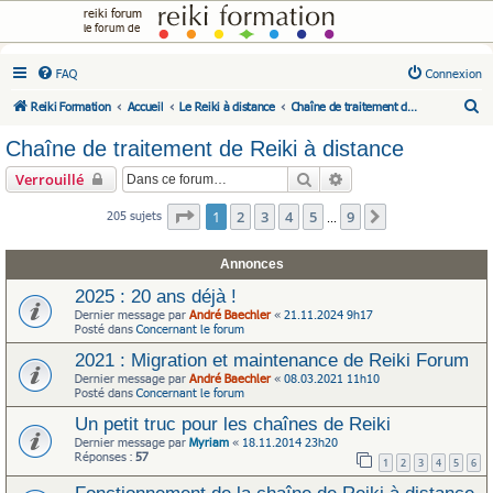
reiki forum
le forum de
FAQ
Connexion
R
Reiki Formation
Accueil
Le Reiki à distance
Chaîne de traitement de Reiki à distance
e
Chaîne de traitement de Reiki à distance
c
Rechercher
Recherche avancée
Verrouillé
h
e
Page
1
sur
9
1
2
3
4
5
9
205 sujets
Suivante
…
r
Annonces
c
h
2025 : 20 ans déjà !
Dernier message par
André Baechler
«
21.11.2024 9h17
e
Posté dans
Concernant le forum
r
2021 : Migration et maintenance de Reiki Forum
Dernier message par
André Baechler
«
08.03.2021 11h10
Posté dans
Concernant le forum
Un petit truc pour les chaînes de Reiki
Dernier message par
Myriam
«
18.11.2014 23h20
Réponses :
57
1
2
3
4
5
6