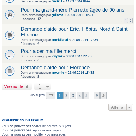
Dernier message par
val461
«
11.09.2014 8h49
Pour ma grand-mère Pierrette âgée de 90 ans
Dernier message par
juliema
«
09.09.2014 18h51
Réponses :
17
1
2
Demande d'aide pour Eric, Hôpital Nord à Saint
Étienne
Dernier message par
meridional
«
04.09.2014 17h39
Réponses :
4
Pour aider ma fille merci
Dernier message par
evysar
«
09.08.2014 22h37
Réponses :
6
Demande d'aide pour Florence
Dernier message par
moumie
«
28.06.2014 15h35
Réponses :
5
Verrouillé
Page
1
sur
9
1
2
3
4
5
9
205 sujets
Suivante
…
Aller à
PERMISSIONS DU FORUM
Vous
ne pouvez pas
poster de nouveaux sujets
Vous
ne pouvez pas
répondre aux sujets
Vous
ne pouvez pas
modifier vos messages