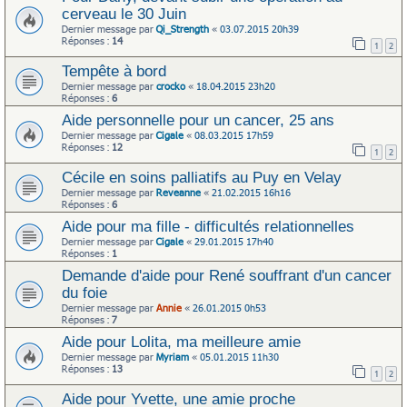
cerveau le 30 Juin
Dernier message par
Qi_Strength
«
03.07.2015 20h39
Réponses :
14
1
2
Tempête à bord
Dernier message par
crocko
«
18.04.2015 23h20
Réponses :
6
Aide personnelle pour un cancer, 25 ans
Dernier message par
Cigale
«
08.03.2015 17h59
Réponses :
12
1
2
Cécile en soins palliatifs au Puy en Velay
Dernier message par
Reveanne
«
21.02.2015 16h16
Réponses :
6
Aide pour ma fille - difficultés relationnelles
Dernier message par
Cigale
«
29.01.2015 17h40
Réponses :
1
Demande d'aide pour René souffrant d'un cancer
du foie
Dernier message par
Annie
«
26.01.2015 0h53
Réponses :
7
Aide pour Lolita, ma meilleure amie
Dernier message par
Myriam
«
05.01.2015 11h30
Réponses :
13
1
2
Aide pour Yvette, une amie proche