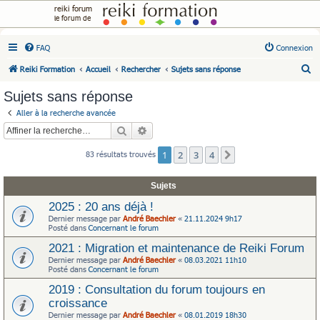
reiki forum
le forum de
FAQ
Connexion
R
Reiki Formation
Accueil
Rechercher
Sujets sans réponse
e
Sujets sans réponse
c
Aller à la recherche avancée
h
Rechercher
Recherche avancée
e
1
2
3
4
83 résultats trouvés
Suivante
r
c
Sujets
h
2025 : 20 ans déjà !
e
Dernier message par
André Baechler
«
21.11.2024 9h17
r
Posté dans
Concernant le forum
2021 : Migration et maintenance de Reiki Forum
Dernier message par
André Baechler
«
08.03.2021 11h10
Posté dans
Concernant le forum
2019 : Consultation du forum toujours en
croissance
Dernier message par
André Baechler
«
08.01.2019 18h30