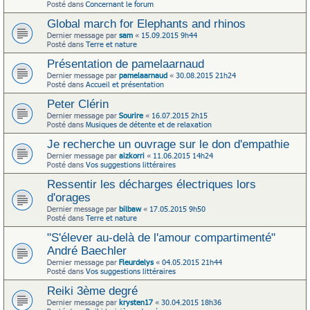
Posté dans
Concernant le forum
Global march for Elephants and rhinos
Dernier message par
sam
«
15.09.2015 9h44
Posté dans
Terre et nature
Présentation de pamelaarnaud
Dernier message par
pamelaarnaud
«
30.08.2015 21h24
Posté dans
Accueil et présentation
Peter Clérin
Dernier message par
Sourire
«
16.07.2015 2h15
Posté dans
Musiques de détente et de relaxation
Je recherche un ouvrage sur le don d'empathie
Dernier message par
aizkorri
«
11.06.2015 14h24
Posté dans
Vos suggestions littéraires
Ressentir les décharges électriques lors
d'orages
Dernier message par
bilbaw
«
17.05.2015 9h50
Posté dans
Terre et nature
"S'élever au-delà de l'amour compartimenté"
André Baechler
Dernier message par
Fleurdelys
«
04.05.2015 21h44
Posté dans
Vos suggestions littéraires
Reiki 3ème degré
Dernier message par
krysten17
«
30.04.2015 18h36