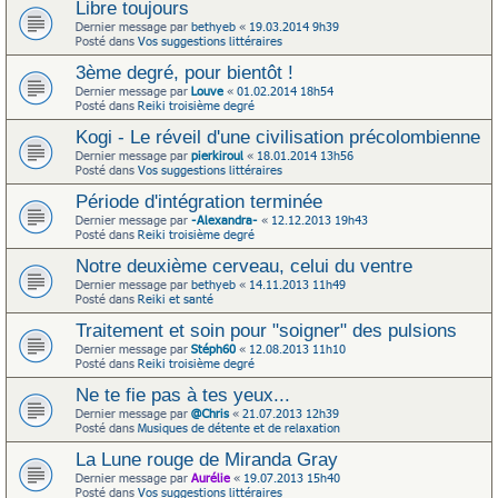
Libre toujours
Dernier message par
bethyeb
«
19.03.2014 9h39
Posté dans
Vos suggestions littéraires
3ème degré, pour bientôt !
Dernier message par
Louve
«
01.02.2014 18h54
Posté dans
Reiki troisième degré
Kogi - Le réveil d'une civilisation précolombienne
Dernier message par
pierkiroul
«
18.01.2014 13h56
Posté dans
Vos suggestions littéraires
Période d'intégration terminée
Dernier message par
-Alexandra-
«
12.12.2013 19h43
Posté dans
Reiki troisième degré
Notre deuxième cerveau, celui du ventre
Dernier message par
bethyeb
«
14.11.2013 11h49
Posté dans
Reiki et santé
Traitement et soin pour "soigner" des pulsions
Dernier message par
Stéph60
«
12.08.2013 11h10
Posté dans
Reiki troisième degré
Ne te fie pas à tes yeux...
Dernier message par
@Chris
«
21.07.2013 12h39
Posté dans
Musiques de détente et de relaxation
La Lune rouge de Miranda Gray
Dernier message par
Aurélie
«
19.07.2013 15h40
Posté dans
Vos suggestions littéraires