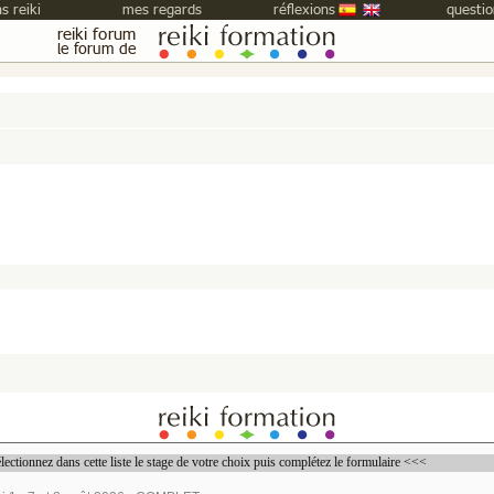
s reiki
mes regards
réflexions
questio
reiki forum
le forum de