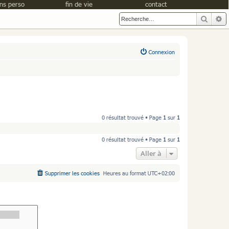
ns perso
fin de vie
contact
Reche
R
Connexion
0 résultat trouvé • Page
1
sur
1
0 résultat trouvé • Page
1
sur
1
Aller à
Supprimer les cookies
Heures au format
UTC+02:00