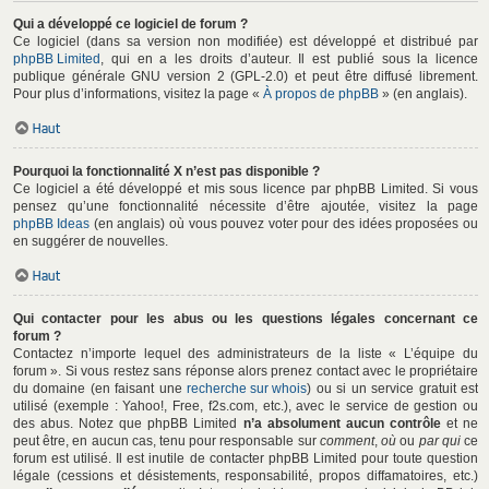
Qui a développé ce logiciel de forum ?
Ce logiciel (dans sa version non modifiée) est développé et distribué par
phpBB Limited
, qui en a les droits d’auteur. Il est publié sous la licence
publique générale GNU version 2 (GPL-2.0) et peut être diffusé librement.
Pour plus d’informations, visitez la page «
À propos de phpBB
» (en anglais).
Haut
Pourquoi la fonctionnalité X n’est pas disponible ?
Ce logiciel a été développé et mis sous licence par phpBB Limited. Si vous
pensez qu’une fonctionnalité nécessite d’être ajoutée, visitez la page
phpBB Ideas
(en anglais) où vous pouvez voter pour des idées proposées ou
en suggérer de nouvelles.
Haut
Qui contacter pour les abus ou les questions légales concernant ce
forum ?
Contactez n’importe lequel des administrateurs de la liste « L’équipe du
forum ». Si vous restez sans réponse alors prenez contact avec le propriétaire
du domaine (en faisant une
recherche sur whois
) ou si un service gratuit est
utilisé (exemple : Yahoo!, Free, f2s.com, etc.), avec le service de gestion ou
des abus. Notez que phpBB Limited
n’a absolument aucun contrôle
et ne
peut être, en aucun cas, tenu pour responsable sur
comment
,
où
ou
par qui
ce
forum est utilisé. Il est inutile de contacter phpBB Limited pour toute question
légale (cessions et désistements, responsabilité, propos diffamatoires, etc.)