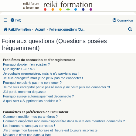
reiki forum
le forum de
FAQ
Connexion
R
Reiki Formation
Accueil
Foire aux questions (Questions posées fréquemment)
e
Foire aux questions (Questions posées
c
fréquemment)
h
e
Problèmes de connexion et d’enregistrement
Pourquoi dois-je m’enregistrer ?
r
Que signifie COPPA ?
c
Je souhaite m’enregistrer, mais je n’y parviens pas !
Je suis enregistré mais je ne peux pas me connecter !
h
Pourquoi ne puis-je pas me connecter ?
Je me suis enregistré par le passé mais je ne peux plus me connecter ?!
e
J’ai perdu mon mot de passe !
r
Pourquoi suis-je automatiquement déconnecté ?
À quoi sert « Supprimer les cookies » ?
Paramètres et préférences de l’utilisateur
Comment modifier mes paramètres ?
Comment empêcher mon nom d’apparaître dans la liste des membres connectés ?
Les heures ne sont pas correctes !
J’ai changé mon fuseau horaire et l’heure est toujours incorrecte !
Ma langue n’est pas dans la liste !